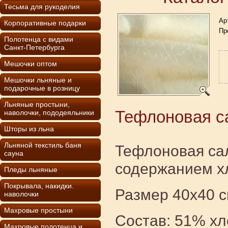
Тесьма для рукоделия
Ар
Корпоративные подарки
Пр
Полотенца с видами
Санкт-Петербурга
Мешочки оптом
Мешочки льняные и
подарочные в розницу
Льняные простыни,
Тефлоновая с
наволочки, пододеяльники
Шторы из льна
Льняной текстиль баня
Тефлоновая са
сауна
содержанием хл
Пледы льняные
Покрывала, накидки.
Размер 40х40 с
наволочки
Махровые простыни
Состав: 51% хл
Махровые полотенца и