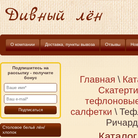
Дивный лён
О компании
Доставка, пункты вывоза
Отзывы
Нов
Подпишитесь на
рассылку - получите
Главная
\
Кат
бонус
Скатерти
тефлоновы
салфетки
\
Теф
Ричард
Столовое бельё лён/
хлопок
Каталог