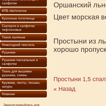
Оршанский льн
салфетки
КПБ лён/хлопок
Цвет морская в
Кухонные полотенца
Скатерти и салфетки
тефлоновые
Ткани льняные
Простыни из ль
Новогодний текстиль
хорошо пропуск
Рушники
Рушники пасхальные и
салфетки
Ткань для вышивки
рушника, схемы
Простыни 1,5 спал
Кружева, ленты, тесьмы,
шнуры
« Назад
Новинки
Зарегистрируйтесь для