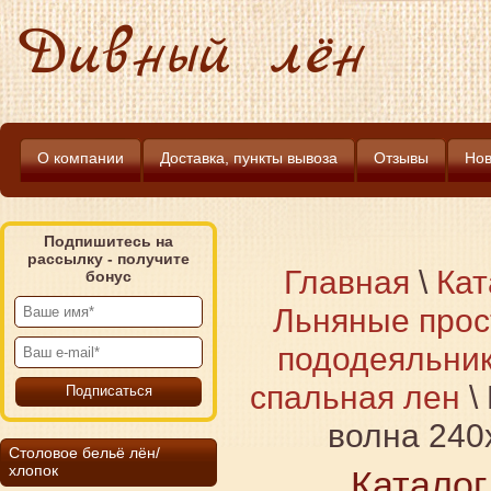
Дивный лён
О компании
Доставка, пункты вывоза
Отзывы
Нов
Подпишитесь на
рассылку - получите
Главная
\
Кат
бонус
Льняные прос
пододеяльни
спальная лен
\
волна 240
Столовое бельё лён/
хлопок
Каталог