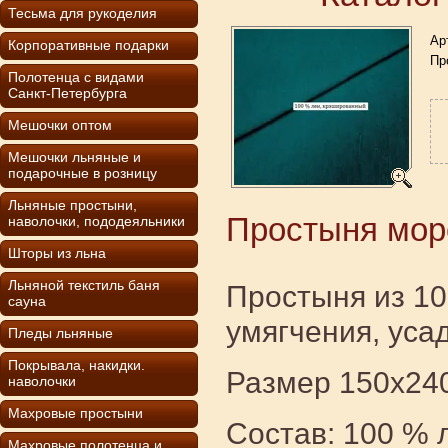
Тесьма для рукоделия
Ар
Корпоративные подарки
Пр
Полотенца с видами
Санкт-Петербурга
Мешочки оптом
Мешочки льняные и
подарочные в розницу
Льняные простыни,
Простыня мор
наволочки, пододеяльники
Шторы из льна
Льняной текстиль баня
Простыня из 1
сауна
умягчения, уса
Пледы льняные
Покрывала, накидки.
Размер 150х240
наволочки
Махровые простыни
Состав: 100 % 
Махровые полотенца и