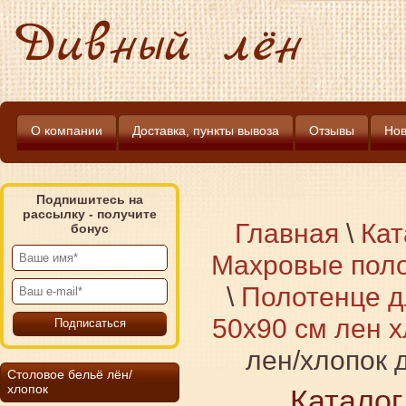
Дивный лён
О компании
Доставка, пункты вывоза
Отзывы
Нов
Подпишитесь на
рассылку - получите
Главная
\
Кат
бонус
Махровые поло
\
Полотенце д
50х90 см лен х
лен/хлопок 
Столовое бельё лён/
хлопок
Каталог