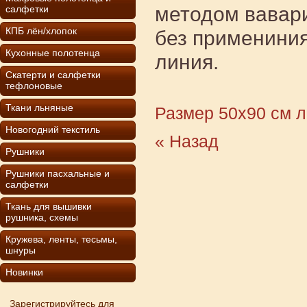
методом вавари
салфетки
КПБ лён/хлопок
без примениния
Кухонные полотенца
линия.
Скатерти и салфетки
тефлоновые
Ткани льняные
Размер 50х90 см л
Новогодний текстиль
« Назад
Рушники
Рушники пасхальные и
салфетки
Ткань для вышивки
рушника, схемы
Кружева, ленты, тесьмы,
шнуры
Новинки
Зарегистрируйтесь для