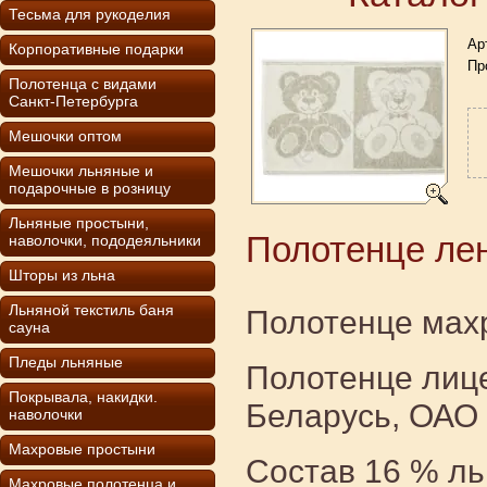
Тесьма для рукоделия
Ар
Корпоративные подарки
Пр
Полотенца с видами
Санкт-Петербурга
Мешочки оптом
Мешочки льняные и
подарочные в розницу
Льняные простыни,
Полотенце ле
наволочки, пододеяльники
Шторы из льна
Льняной текстиль баня
Полотенце махро
сауна
Пледы льняные
Полотенце лице
Покрывала, накидки.
Беларусь, ОАО 
наволочки
Махровые простыни
Состав 16 % ль
Махровые полотенца и