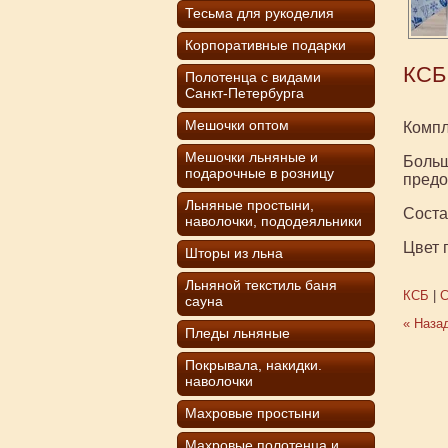
Тесьма для рукоделия
Корпоративные подарки
КСБ
Полотенца с видами
Санкт-Петербурга
Мешочки оптом
Компл
Мешочки льняные и
Больш
подарочные в розницу
предо
Льняные простыни,
Соста
наволочки, пододеяльники
Цвет 
Шторы из льна
Льняной текстиль баня
КСБ
|
С
сауна
« Наза
Пледы льняные
Покрывала, накидки.
наволочки
Махровые простыни
Махровые полотенца и