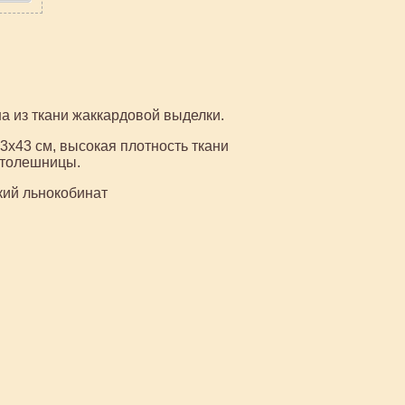
а из ткани жаккардовой выделки.
3х43 см, высокая плотность ткани
столешницы.
кий льнокобинат