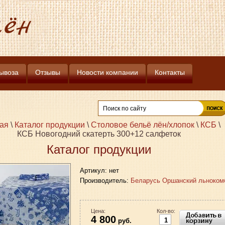
ён
вывоза
Отзывы
Новости компании
Контакты
ая
\
Каталог продукции
\
Столовое бельё лён/хлопок
\
КСБ
\
КСБ Новогодний скатерть 300+12 салфеток
Каталог продукции
Артикул:
нет
Производитель:
Беларусь Оршанский льноком
Цена:
Кол-во:
4 800
руб.