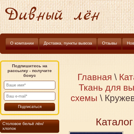
Дивный лён
О компании
Доставка, пункты вывоза
Отзывы
Нов
Подпишитесь на
рассылку - получите
Главная
\
Кат
бонус
Ткань для в
схемы
\
Кружев
Каталог
Столовое бельё лён/
хлопок