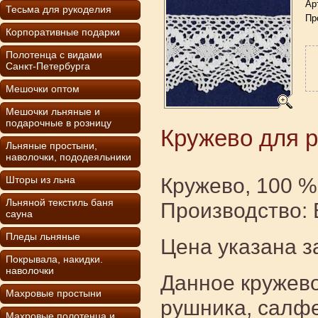
Ар
Тесьма для рукоделия
Пр
Корпоративные подарки
Полотенца с видами
Санкт-Петербурга
Мешочки оптом
Мешочки льняные и
подарочные в розницу
Кружево для 
Льняные простыни,
наволочки, пододеяльники
Кружево, 100 %
Шторы из льна
Льняной текстиль баня
Производство: 
сауна
Пледы льняные
Цена указана з
Покрывала, накидки.
наволочки
Данное кружево
Махровые простыни
рушника, салфе
Махровые полотенца и