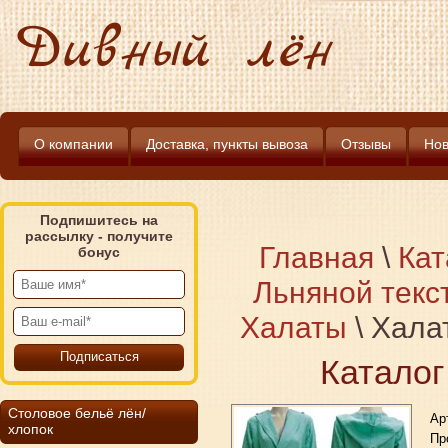
Дивный лён
О компании
Доставка, пункты вывоза
Отзывы
Нов
Подпишитесь на
рассылку - получите
Главная
\
Кат
бонус
Льняной текс
Халаты
\
Хала
Каталог
Столовое бельё лён/
Ар
хлопок
Пр