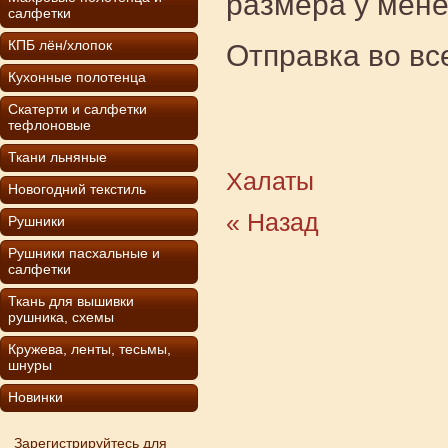
размера у мен
салфетки
КПБ лён/хлопок
Отправка во вс
Кухонные полотенца
Скатерти и салфетки
тефлоновые
Ткани льняные
Халаты
Новогодний текстиль
« Назад
Рушники
Рушники пасхальные и
салфетки
Ткань для вышивки
рушника, схемы
Кружева, ленты, тесьмы,
шнуры
Новинки
Зарегистрируйтесь для