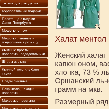
Тесьма для рукоделия
Корпоративные подарки
Полотенца с видами
Санкт-Петербурга
Мешочки оптом
Халат ментол 
Мешочки льняные и
подарочные в розницу
Льняные простыни,
Женский халат 
наволочки, пододеяльники
капюшоном, ваф
Шторы из льна
Льняной текстиль баня
хлопка, 73 % л
сауна
Оршанский льно
Пледы льняные
грамм на мкв.
Покрывала, накидки.
наволочки
Размерный ряд,
Махровые простыни
Махровые полотенца и