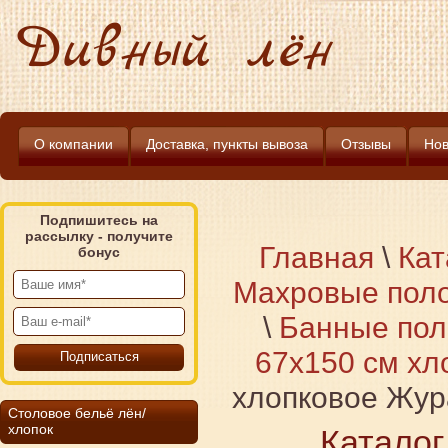
Дивный лён
О компании
Доставка, пункты вывоза
Отзывы
Нов
Подпишитесь на
рассылку - получите
Главная
\
Кат
бонус
Махровые поло
\
Банные пол
67х150 см хл
хлопковое Жур
Столовое бельё лён/
хлопок
Каталог