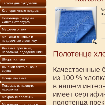
Тесьма для рукоделия
Ар
Корпоративные подарки
Пр
Полотенца с видами
Санкт-Петербурга
Мешочки оптом
Мешочки льняные и
подарочные в розницу
Льняные простыни,
Полотенце хл
наволочки, пододеяльники
Шторы из льна
Льняной текстиль баня
Качественные 
сауна
из 100 % хлопк
Пледы льняные
в нашем интерн
Покрывала, накидки.
наволочки
имеет сертифик
Махровые простыни
полотенца прек
Махровые полотенца и