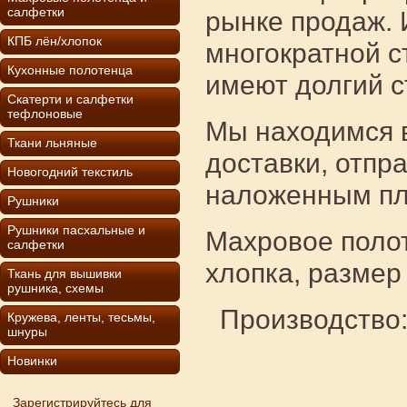
салфетки
рынке продаж. 
КПБ лён/хлопок
многократной с
Кухонные полотенца
имеют долгий с
Скатерти и салфетки
тефлоновые
Мы находимся в
Ткани льняные
доставки, отпр
Новогодний текстиль
наложенным пл
Рушники
Рушники пасхальные и
Махровое поло
салфетки
хлопка, размер
Ткань для вышивки
рушника, схемы
Производство:
Кружева, ленты, тесьмы,
шнуры
Новинки
Зарегистрируйтесь для